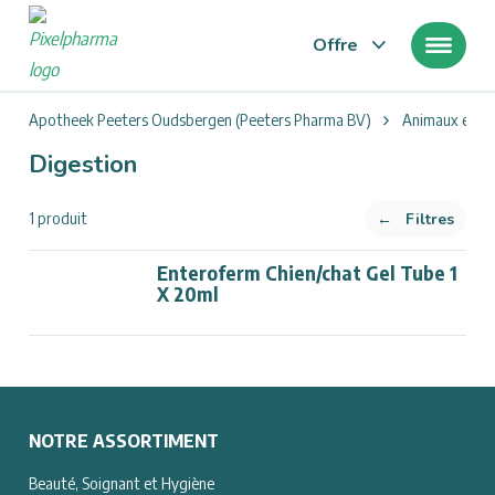
Offre
Vous
Apotheek Peeters Oudsbergen (Peeters Pharma BV)
Animaux et In
êtes
Digestion
ici
:
←
Filtres
1 produit
Enteroferm Chien/chat Gel Tube 1
X 20ml
NOTRE ASSORTIMENT
Beauté, Soignant et Hygiène