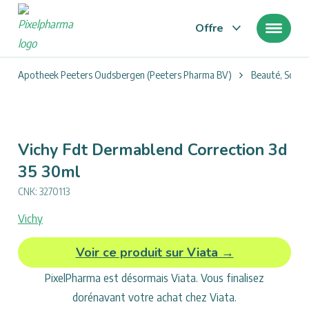
Offre
Vous
Apotheek Peeters Oudsbergen (Peeters Pharma BV)
Beauté, Soign
êtes
ici
:
Vichy Fdt Dermablend Correction 3d
35 30ml
CNK: 3270113
Vichy
Options
frontend.regions.add_to_cart_description
Voir ce produit sur Viata →
pour
PixelPharma est désormais Viata. Vous finalisez
Vichy
Fdt
dorénavant votre achat chez Viata.