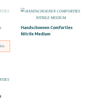
s
Handschoenen Comforties
Nitrile Medium
ible
s