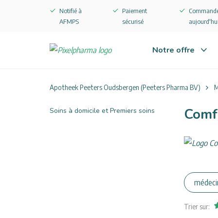
Notifié à
Paiement
Commandé 
AFMPS
sécurisé
aujourd'hu
Notre offre
Vous
Apotheek Peeters Oudsbergen (Peeters Pharma BV)
M
êtes
Comf
Soins à domicile et Premiers soins
ici
:
médeci
Trier sur: