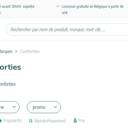
avant 12h00, expédié
Livraison gratuite en Belgique à partir de
i
45€
chercher
arques
Comforties
orties
ne
promo
Prix
Popularité
Alphabétiquement