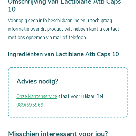
Omschrijving van Lactibiane Atb Caps
10
10
Voorlopig geen info beschikbaar, indien u toch graag
informatie over dit product wilt hebben kunt u contact
met ons opnemen via mail of telefoon.
Ingrediënten van Lactibiane Atb Caps 10
Advies nodig?
Onze klantenservice
staat voor u klaar. Bel
089/69.59.69
Misschien interessant voor jou?