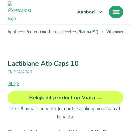
Aanbod
Je
Apotheek Peeters Oudsbergen (Peeters Pharma BV)
Vitaminen & 
bevindt
zich
hier:
Lactibiane Atb Caps 10
CNK: 3434040
PiLeJe
Opties
frontend.regions.add_to_cart_description
Bekijk dit product op Viata →
voor
PixelPharma is nu Viata. Je rondt je aankoop voortaan af
Lactibiane
Atb
bij Viata.
Caps